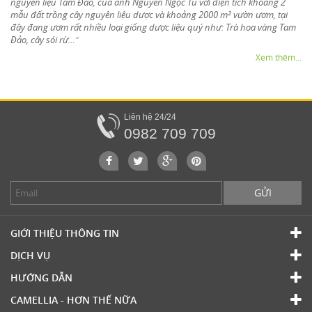
nguyên liệu Tam Đảo, của anh Nguyễn Ngọc Tú với diện tích khoảng 2
mẫu đất trồng cây nguyên liệu dược và khoảng 2000 m² vườn ươm, tại
đây đang ươm rất nhiều loại giống dược liệu quý như: Trà hoa vàng Tam
Đảo, cây sói rừ…
”
Xem thêm...
Liên hệ 24/24
0982 709 709
GỬI
GIỚI THIỆU THÔNG TIN
DỊCH VỤ
HƯỚNG DẪN
CAMELLIA - HƠN THẾ NỮA