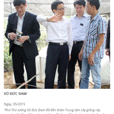
VŨ ĐỨC ĐAM
Ngày: 05/2015
Phó Thủ tướng Vũ Đức Đam đã đến thăm Trung tâm cây giống cây
“