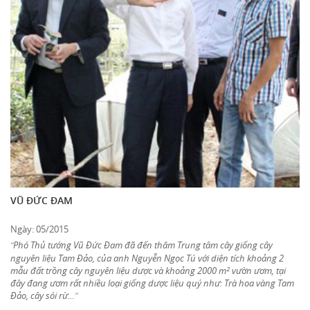
VŨ ĐỨC ĐAM
Ngày: 05/2015
Phó Thủ tướng Vũ Đức Đam đã đến thăm Trung tâm cây giống cây
“
nguyên liệu Tam Đảo, của anh Nguyễn Ngọc Tú với diện tích khoảng 2
mẫu đất trồng cây nguyên liệu dược và khoảng 2000 m² vườn ươm, tại
đây đang ươm rất nhiều loại giống dược liệu quý như: Trà hoa vàng Tam
Đảo, cây sói rừ…
”