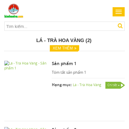
Toggl
navig
LÁ - TRÀ HOA VÀNG (2)
XEM THÊM
Sản phẩm 1
Tóm tắt sản phẩm 1
Hạng mục:
Lá - Trà Hoa Vàng
Chi tiết