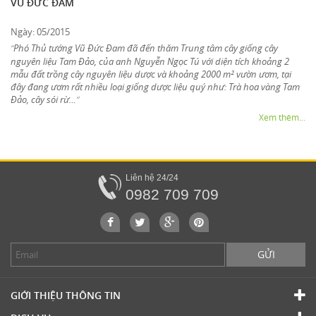
VŨ ĐỨC ĐAM
Ngày: 05/2015
Phó Thủ tướng Vũ Đức Đam đã đến thăm Trung tâm cây giống cây
“
nguyên liệu Tam Đảo, của anh Nguyễn Ngọc Tú với diện tích khoảng 2
mẫu đất trồng cây nguyên liệu dược và khoảng 2000 m² vườn ươm, tại
đây đang ươm rất nhiều loại giống dược liệu quý như: Trà hoa vàng Tam
Đảo, cây sói rừ…
”
Xem thêm...
Liên hệ 24/24
0982 709 709
GỬI
GIỚI THIỆU THÔNG TIN