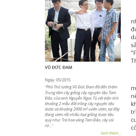
M
K
n
đ
d
s
"
T
VŨ ĐỨC ĐAM
Ngày: 05/2015
m
Phó Thủ tướng Vũ Đức Đam đã đến thăm
“
Trung tâm cây giống cây nguyên liệu Tam
n
Đảo, của anh Nguyễn Ngọc Tú với diện tích
k
khoảng 2 mẫu đất trồng cây nguyên liệu
dược và khoảng 2000 m² vườn ươm, tại đây
t
đang ươm rất nhiều loại giống dược liệu
c
quý như: Trà hoa vàng Tam Đảo, cây sói
rừ…
”
c
Xem thêm...