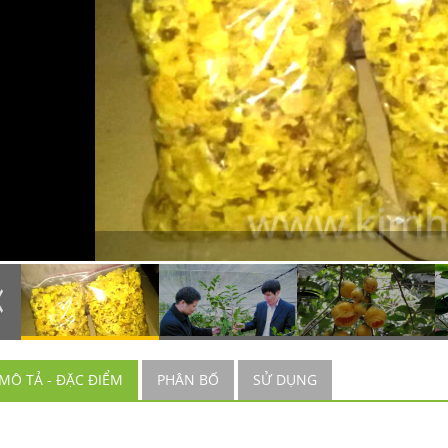
MÔ TẢ - ĐẶC ĐIỂM
PHÂN BỐ
SỬ DỤNG