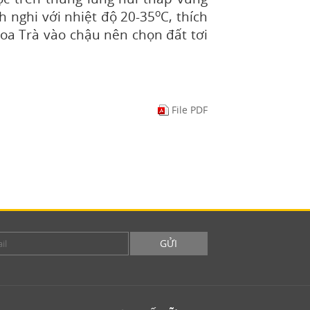
o
h nghi với nhiệt độ 20-35
C, thích
oa Trà vào chậu nên chọn đất tơi
File PDF
GỬI