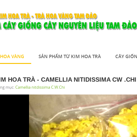
À HOA VÀNG
SẢN PHẨM TỪ KIM HOA TRÀ
CÂY GIỐN
IM HOA TRÀ - CAMELLIA NITIDISSIMA CW .CHI
ng mục:
Camellia nitdissima C.W.Chi