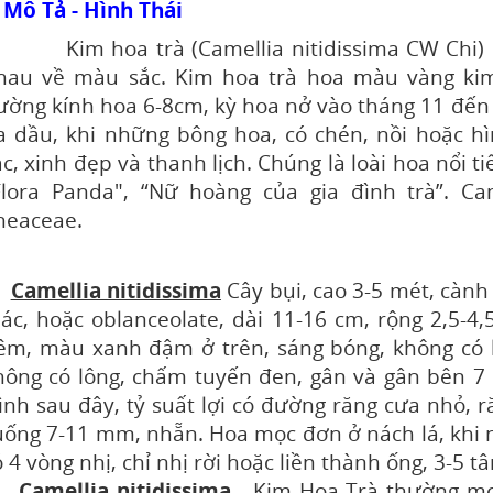
ô Tả - Hình Thái
im hoa trà (
Camellia nitidissima CW Chi
)
hau về màu sắc. Kim hoa trà hoa màu vàng k
ường kính hoa 6-8cm, kỳ hoa nở vào tháng 11 đến
a dầu
,
khi những bông hoa, có chén, nồi hoặc hì
ắc, xinh đẹp và thanh lịch
. Chúng là loài hoa nổi t
Flora Panda",
“
Nữ hoàng của gia đình trà
”.
Ca
heaceae.
Camellia nitidissima
Cây bụi, cao 3-5 mét, cành
ác, hoặc oblanceolate, dài 11-16 cm, rộng 2,5-4,
êm, màu xanh đậm ở trên, sáng bóng, không có l
hông có lông, chấm tuyến đen, gân và gân bên 7 
rình sau đây, tỷ suất lợi có đường răng cưa nhỏ, 
uống 7-11 mm, nhẵn
. Hoa mọc đơn ở nách lá, khi
ó 4 vòng nhị, chỉ nhị rời hoặc liền thành ống, 3-5 tâ
Camellia nitidissima
-
Kim Hoa Trà thường mọ