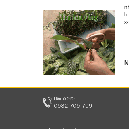
n
h
x
N
Liên hệ 24/24
0982 709 709