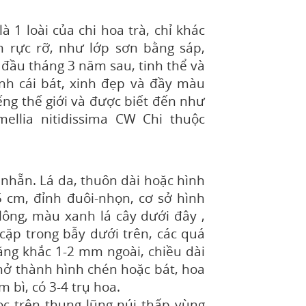
 là 1 loài của chi hoa trà, chỉ khác
im
rực rỡ
,
như lớp sơn bằng sáp
,
 đ
ầu
tháng 3 năm sau,
tinh thể và
nh cái bát, xinh đẹp và đầy màu
iếng thế giới và
được biết đến như
mellia nitidissima CW Chi thu
ộc
 nhẵn.
Lá da, thuôn dài hoặc hình
5 cm, đỉnh đuôi-nhọn, cơ sở hình
ông, màu xanh lá cây dưới đây ,
cặp trong bẫy dưới trên, các quá
răng khắc 1-2 mm ngoài, chiều dài
 nở thành hình chén hoặc bát, hoa
m bì, có 3-4 trụ hoa.
c trên thung lũng núi thấp vùng